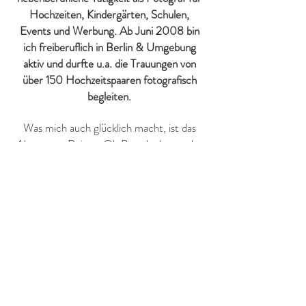
Hochzeiten, Kindergärten, Schulen,
Events und Werbung. Ab Juni 2008 bin
ich freiberuflich in Berlin & Umgebung
aktiv und durfte u.a. die Trauungen von
über 150 Hochzeitspaaren fotografisch
begleiten.
Was mich auch glücklich macht, ist das
Abenteuer Reisen. Ob Brandenburg oder
Balaton, Edinburgh oder Oregon. Ob
Nordkapp oder Südafrika,
Ost
oder
West
.
Foto
schön war es überall. In bisher über
60 Ländern auf allen Kontinenten war die
professionelle Kamerausrüstung von
Canon im Einsatz.
Seit Juni 2005 bin ich glücklich mit
Andrea verheiratet. Am 2. Juli 2006